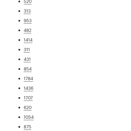
520
313
953
482
1414
311
431
854
1784
1436
1707
620
1054
875